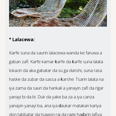
° Lalacewa:
Karfe suna da saurin lalacewa wanda ke faruwa a
gaban zafi. Karfe kamar ƙarfe da ƙarfe suna lalata
lokacin da aka gabatar da su ga danshi, suna rasa
haske da zubar da sassa a ƙarshe. Tsarin lalata na
iya zama da sauri da hankali a yanayin zafi da rigar
yanayi bi da bi. Duk da yake ba za a iya canza
yanayin yanayi ba, ana iya ɗaukar matakan kariya
don tabbatar da tsawon rai da rage haɗarin lafiya.