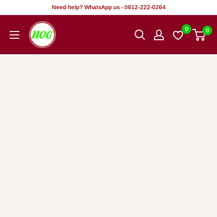
Tsallake
Need help? WhatsApp us - 0812-222-0264
zuwa
HOG
0
0
abun
-
ciki
Home.
Office.
Garden