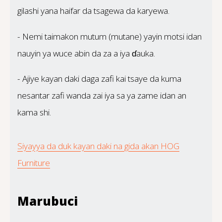
gilashi yana haifar da tsagewa da karyewa.
- Nemi taimakon mutum (mutane) yayin motsi idan
nauyin ya wuce abin da za a iya ɗauka.
- Ajiye kayan daki daga zafi kai tsaye da kuma
nesantar zafi wanda zai iya sa ya zame idan an
kama shi.
Siyayya da duk kayan daki na gida akan HOG
Furniture
Marubuci