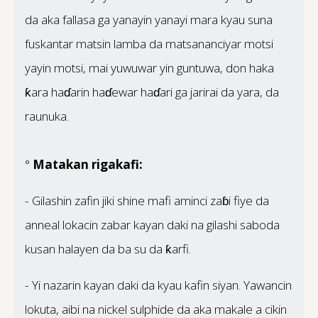
da aka fallasa ga yanayin yanayi mara kyau suna
fuskantar matsin lamba da matsananciyar motsi
yayin motsi, mai yuwuwar yin guntuwa, don haka
ƙara haɗarin haɗewar haɗari ga jarirai da yara, da
raunuka.
°
Matakan rigakafi:
- Gilashin zafin jiki shine mafi aminci zaɓi fiye da
anneal lokacin zabar kayan daki na gilashi saboda
kusan halayen da ba su da ƙarfi.
- Yi nazarin kayan daki da kyau kafin siyan. Yawancin
lokuta, aibi na nickel sulphide da aka makale a cikin