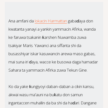
Ana amfani da
lokacin Harmattan
gabaɗaya don
kwatanta yanayi a yankin yammacin Afirka, wanda
ke faruwa tsakanin ƙarshen Nuwamba zuwa
tsakiyar Maris. Yawanci ana siffanta shi da
busasshiyar iskar kasuwancin arewa maso gabas,
mai suna iri ɗaya, wacce ke busowa daga hamadar
Sahara ta yammacin Afirka zuwa Tekun Gine.
Ko da yake ƙungiyoyi daban-daban a cikin kansu,
akwai wasu ma'auni na buƙatu don samun
ingantaccen muhallin da ba shi da haɗari. Dangane