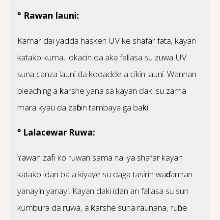
° Rawan launi:
Kamar dai yadda hasken UV ke shafar fata, kayan
katako kuma, lokacin da aka fallasa su zuwa UV
suna canza launi da kodadde a cikin launi. Wannan
bleaching a ƙarshe yana sa kayan daki su zama
mara kyau da zaɓin tambaya ga baƙi.
° Lalacewar Ruwa:
Yawan zafi ko ruwan sama na iya shafar kayan
katako idan ba a kiyaye su daga tasirin waɗannan
yanayin yanayi. Kayan daki idan an fallasa su sun
kumbura da ruwa, a ƙarshe suna raunana, ruɓe