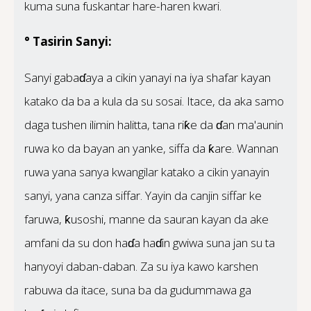
kuma suna fuskantar hare-haren kwari.
° Tasirin Sanyi:
Sanyi gabaɗaya a cikin yanayi na iya shafar kayan
katako da ba a kula da su sosai. Itace, da aka samo
daga tushen ilimin halitta, tana riƙe da ɗan ma'aunin
ruwa ko da bayan an yanke, siffa da ƙare. Wannan
ruwa yana sanya kwangilar katako a cikin yanayin
sanyi, yana canza siffar. Yayin da canjin siffar ke
faruwa, ƙusoshi, manne da sauran kayan da ake
amfani da su don haɗa haɗin gwiwa suna jan su ta
hanyoyi daban-daban. Za su iya kawo karshen
rabuwa da itace, suna ba da gudummawa ga