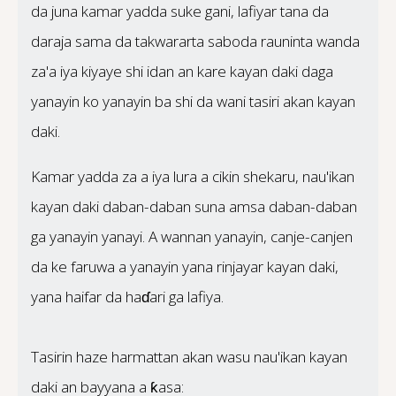
da juna kamar yadda suke gani, lafiyar tana da
daraja sama da takwararta saboda rauninta wanda
za'a iya kiyaye shi idan an kare kayan daki daga
yanayin ko yanayin ba shi da wani tasiri akan kayan
daki.
Kamar yadda za a iya lura a cikin shekaru, nau'ikan
kayan daki daban-daban suna amsa daban-daban
ga yanayin yanayi. A wannan yanayin, canje-canjen
da ke faruwa a yanayin yana rinjayar kayan daki,
yana haifar da haɗari ga lafiya.
Tasirin haze harmattan akan wasu nau'ikan kayan
daki an bayyana a ƙasa: