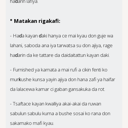
haɗarin lafiya.
° Matakan rigakafi:
- Haɗa kayan ɗaki hanya ce mai kyau don guje wa
lahani, saboda ana iya tarwatsa su don ajiya, rage
haɗarin da ke tattare da daidaitattun kayan daki.
- Furnished ya kamata a mai rufi a cikin fenti ko
murƙushe kunsa yayin ajiya don hana zafi ya haifar
da lalacewa kamar ci gaban gansakuka da rot.
- Tsaftace kayan kwalliya akai-akai da ruwan
sabulun sabulu kuma a bushe sosai ko rana don
sakamako mafi kyau.