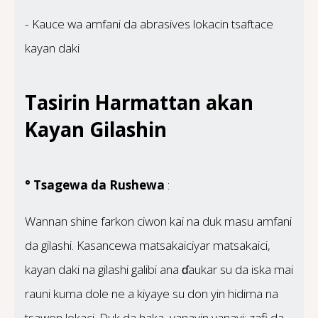
- Kauce wa amfani da abrasives lokacin tsaftace
kayan daki
Tasirin Harmattan akan
Kayan Gilashin
° Tsagewa da Rushewa
:
Wannan shine farkon ciwon kai na duk masu amfani
da gilashi. Kasancewa matsakaiciyar matsakaici,
kayan daki na gilashi galibi ana ɗaukar su da iska mai
rauni kuma dole ne a kiyaye su don yin hidima na
tsawon lokaci. Duk da haka, yanayin yanayi; zafi da