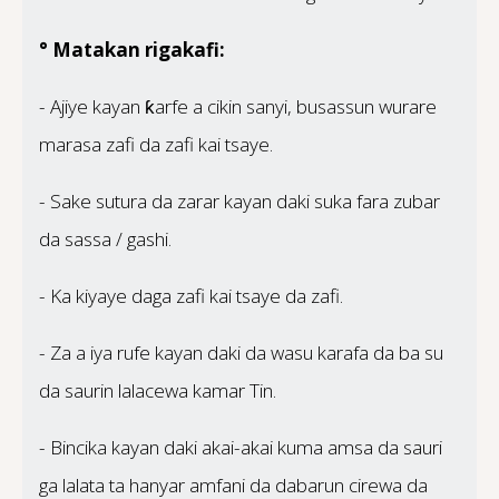
° Matakan rigakafi:
- Ajiye kayan ƙarfe a cikin sanyi, busassun wurare
marasa zafi da zafi kai tsaye.
- Sake sutura da zarar kayan daki suka fara zubar
da sassa / gashi.
- Ka kiyaye daga zafi kai tsaye da zafi.
- Za a iya rufe kayan daki da wasu karafa da ba su
da saurin lalacewa kamar Tin.
- Bincika kayan daki akai-akai kuma amsa da sauri
ga lalata ta hanyar amfani da dabarun cirewa da