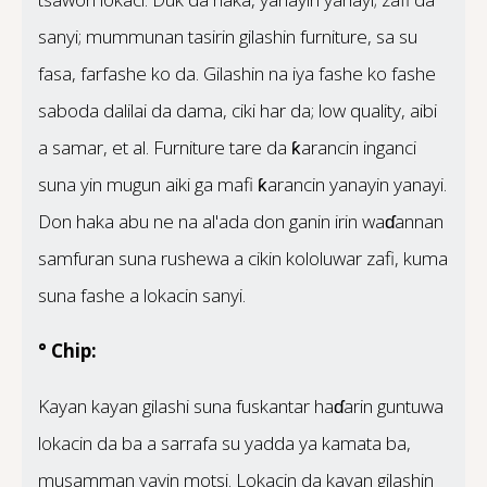
sanyi; mummunan tasirin gilashin furniture, sa su
fasa, farfashe ko da. Gilashin na iya fashe ko fashe
saboda dalilai da dama, ciki har da; low quality, aibi
a samar, et al. Furniture tare da ƙarancin inganci
suna yin mugun aiki ga mafi ƙarancin yanayin yanayi.
Don haka abu ne na al'ada don ganin irin waɗannan
samfuran suna rushewa a cikin kololuwar zafi, kuma
suna fashe a lokacin sanyi.
° Chip:
Kayan kayan gilashi suna fuskantar haɗarin guntuwa
lokacin da ba a sarrafa su yadda ya kamata ba,
musamman yayin motsi. Lokacin da kayan gilashin