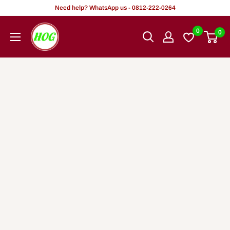
Tsallake
Need help? WhatsApp us - 0812-222-0264
zuwa
HOG
0
0
abun
-
ciki
Home.
Office.
Garden