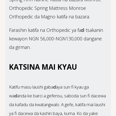
Orthopedic Spring Mattress Monroe
Orthopedic da Magno katifa na bazara.
Farashin katifa na Orthopedic ya faɗi tsakanin
kewayon NGN 56,000-NGN130,000 dangane
da girman.
KATSINA MAI KYAU
Katifu masu laushi gabaɗaya sun fi kyau ga
waɗanda ke barci a gefensu, saboda sun fi dacewa
da kafadu da kwatangwalo. A gefe, katifa mai laushi
ya fi dacewa da kashin baya, kuma. Ko da yake