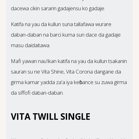
dacewa cikin sararin gadajensu ko gadaje.
Katifa na yau da kullun suna tallafawa wurare
daban-daban na barci kuma sun dace da gadaje
masu daidaitawa.
Mafi yawan nau'ikan katifa na yau da kullun tsakanin
sauran su ne Vita Shine, Vita Corona dangane da
girma kamar yadda za'a iya keɓance su zuwa girma
da siffofi daban-daban.
VITA TWILL SINGLE