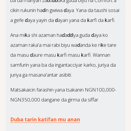
ba da manyan zaɓuɓɓuka guda biyu na Comfort a
cikin rukunin haɗin gwiwa ɗaya. Yana da taushi sosai
a gefe ɗaya yayin da ɗayan yana da ƙarfi da ƙarfi.
Ana miƙa shi azaman haɗaɗɗiya guda ɗaya ko
azaman raka'a mai rabi biyu waɗanda ke riƙe tare
da masu ɗaure masu ƙarfi masu ƙarfi. Wannan
samfurin yana ba da ingantacciyar karko, juriya da
juriya ga masana'antar asibiti.
Matsakaicin farashin yana tsakanin NGN100,000-
NGN350,000 dangane da girma da siffar.
Duba tarin katifan mu anan