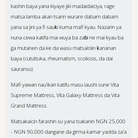
kashin baya yana kiyaye jiki madaidaiciya, rage
matsa lamba akan tsarin wurare dabam dabam
yana sa jini ya fi sauƙi kuma mafi kyau. Nazarin ya
nuna cewa katifa mai wuya ba zaɓi ne mai kyau ba
ga mutanen da ke da wasu matsalolin ƙananan
baya (cututtuka, rheumatism, scoliosis, da dai
sauransu).
Mafi yawan nau'ikan katifu masu laushi sune Vita
Supreme Mattress, Vita Galaxy Mattress da Vita
Grand Mattress.
Matsakaicin farashin su yana tsakanin NGN 25,000
- NGN 90,000 dangane da girma kamar yadda za'a