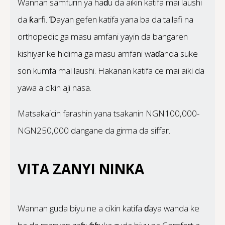
Wannan samfurin ya haɗu da aikin katifa mai laushi
da ƙarfi. Ɗayan gefen katifa yana ba da tallafi na
orthopedic ga masu amfani yayin da bangaren
kishiyar ke hidima ga masu amfani waɗanda suke
son kumfa mai laushi. Hakanan katifa ce mai aiki da
yawa a cikin aji nasa.
Matsakaicin farashin yana tsakanin NGN100,000-
NGN250,000 dangane da girma da siffar.
VITA ZANYI NINKA
Wannan guda biyu ne a cikin katifa ɗaya wanda ke