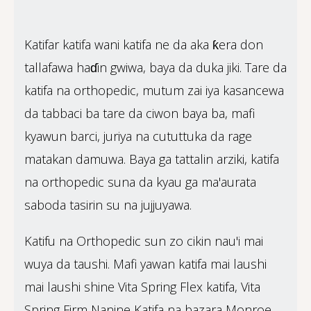
Katifar katifa wani katifa ne da aka ƙera don
tallafawa haɗin gwiwa, baya da duka jiki. Tare da
katifa na orthopedic, mutum zai iya kasancewa
da tabbaci ba tare da ciwon baya ba, mafi
kyawun barci, juriya na cututtuka da rage
matakan damuwa. Baya ga tattalin arziki, katifa
na orthopedic suna da kyau ga ma'aurata
saboda tasirin su na jujjuyawa.
Katifu na Orthopedic sun zo cikin nau'i mai
wuya da taushi. Mafi yawan katifa mai laushi
mai laushi shine Vita Spring Flex katifa, Vita
Spring Firm Nanine Katifa na bazara Monroe