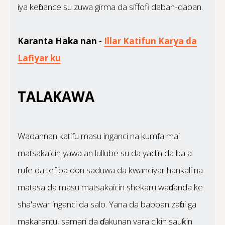
iya keɓance su zuwa girma da siffofi daban-daban.
Karanta Haka nan -
Illar Katifun Karya da
Lafiyar ku
TALAKAWA
Wadannan katifu masu inganci na kumfa mai
matsakaicin yawa an lullube su da yadin da ba a
rufe da tef ba don saduwa da kwanciyar hankali na
matasa da masu matsakaicin shekaru waɗanda ke
sha'awar inganci da salo. Yana da babban zaɓi ga
makarantu, samari da ɗakunan yara cikin sauƙin