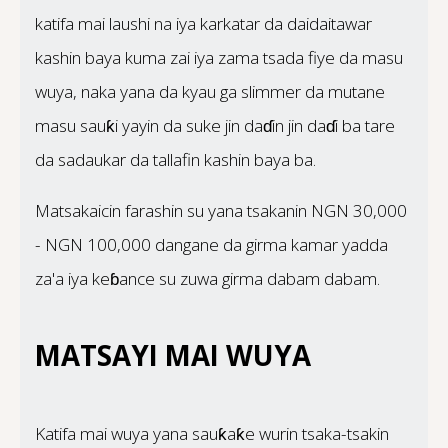
katifa mai laushi na iya karkatar da daidaitawar
kashin baya kuma zai iya zama tsada fiye da masu
wuya, naka yana da kyau ga slimmer da mutane
masu sauƙi yayin da suke jin daɗin jin daɗi ba tare
da sadaukar da tallafin kashin baya ba.
Matsakaicin farashin su yana tsakanin NGN 30,000
- NGN 100,000 dangane da girma kamar yadda
za'a iya keɓance su zuwa girma dabam dabam.
MATSAYI MAI WUYA
Katifa mai wuya yana sauƙaƙe wurin tsaka-tsakin