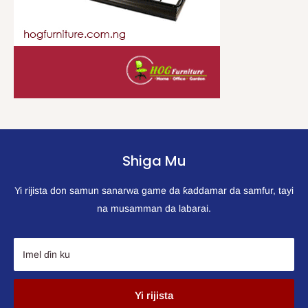
Shiga Mu
Yi rijista don samun sanarwa game da ƙaddamar da samfur, tayi
na musamman da labarai.
Imel ɗin ku
Yi rijista