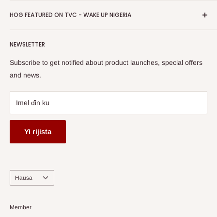
Ci gaba
HOG Easy Biya
Business Day Newspaper Awarded HOG Furniture Ltd. as
takardar kebantawa
HOG FEATURED ON TVC - WAKE UP NIGERIA
Ladan Aminci
one of The Top Fastest Growing SMEs In Nigeria - Click to
Terms of Service
read more
Gabatar da Labari
Watch HOG visit to Media House - TVC
HOG Flex
NEWSLETTER
Subscribe to get notified about product launches, special offers
and news.
Imel ɗin ku
Yi rijista
Harshe
Hausa
Member