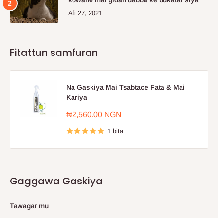
kowane mai gidan dabba ke buƙatar siya
Afi 27, 2021
Fitattun samfuran
Na Gaskiya Mai Tsabtace Fata & Mai
Kariya
Farashin
₦2,560.00 NGN
sayarwa
1 bita
Gaggawa Gaskiya
Tawagar mu