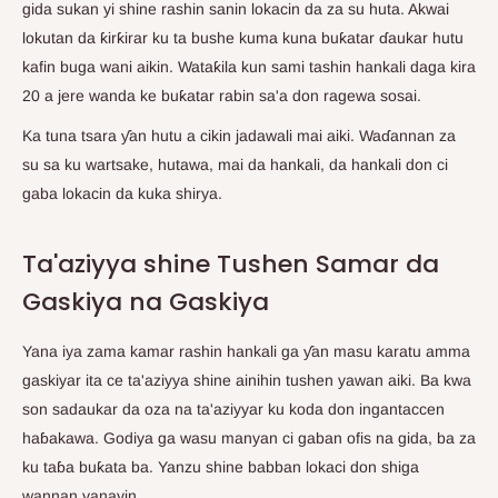
gida sukan yi shine rashin sanin lokacin da za su huta. Akwai
lokutan da ƙirƙirar ku ta bushe kuma kuna buƙatar ɗaukar hutu
kafin buga wani aikin. Wataƙila kun sami tashin hankali daga kira
20 a jere wanda ke buƙatar rabin sa'a don ragewa sosai.
Ka tuna tsara ƴan hutu a cikin jadawali mai aiki. Waɗannan za
su sa ku wartsake, hutawa, mai da hankali, da hankali don ci
gaba lokacin da kuka shirya.
Ta'aziyya shine Tushen Samar da
Gaskiya na Gaskiya
Yana iya zama kamar rashin hankali ga ƴan masu karatu amma
gaskiyar ita ce ta'aziyya shine ainihin tushen yawan aiki. Ba kwa
son sadaukar da oza na ta'aziyyar ku koda don ingantaccen
haɓakawa. Godiya ga wasu manyan ci gaban ofis na gida, ba za
ku taɓa buƙata ba. Yanzu shine babban lokaci don shiga
wannan yanayin.