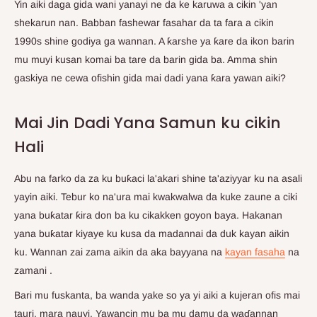
Yin aiki daga gida wani yanayi ne da ke karuwa a cikin 'yan
shekarun nan. Babban fashewar fasahar da ta fara a cikin
1990s shine godiya ga wannan. A ƙarshe ya ƙare da ikon barin
mu muyi kusan komai ba tare da barin gida ba. Amma shin
gaskiya ne cewa ofishin gida mai dadi yana ƙara yawan aiki?
Mai Jin Dadi Yana Samun ku cikin
Hali
Abu na farko da za ku buƙaci la'akari shine ta'aziyyar ku na asali
yayin aiki. Tebur ko na'ura mai kwakwalwa da kuke zaune a ciki
yana buƙatar ƙira don ba ku cikakken goyon baya. Hakanan
yana buƙatar kiyaye ku kusa da madannai da duk kayan aikin
ku. Wannan zai zama aikin da aka bayyana na
kayan fasaha
na
zamani
.
Bari mu fuskanta, ba wanda yake so ya yi aiki a kujeran ofis mai
tauri, mara nauyi. Yawancin mu ba mu damu da waɗannan