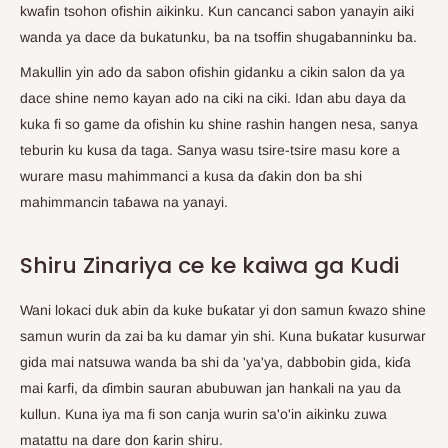
kwafin tsohon ofishin aikinku. Kun cancanci sabon yanayin aiki
wanda ya dace da bukatunku, ba na tsoffin shugabanninku ba.
Makullin yin ado da sabon ofishin gidanku a cikin salon da ya
dace shine nemo kayan ado na ciki na ciki. Idan abu daya da
kuka fi so game da ofishin ku shine rashin hangen nesa, sanya
teburin ku kusa da taga. Sanya wasu tsire-tsire masu kore a
wurare masu mahimmanci a kusa da ɗakin don ba shi
mahimmancin taɓawa na yanayi.
Shiru Zinariya ce ke kaiwa ga Kudi
Wani lokaci duk abin da kuke buƙatar yi don samun ƙwazo shine
samun wurin da zai ba ku damar yin shi. Kuna buƙatar kusurwar
gida mai natsuwa wanda ba shi da 'ya'ya, dabbobin gida, kiɗa
mai ƙarfi, da ɗimbin sauran abubuwan jan hankali na yau da
kullun. Kuna iya ma fi son canja wurin sa'o'in aikinku zuwa
matattu na dare don ƙarin shiru.