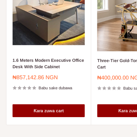
1.6 Meters Modern Executive Office
Three-Tier Gold-To
Desk With Side Cabinet
Cart
Farashin
₦857,142.86 NGN
Farashin
₦400,000.00 N
sayarwa
sayarwa
Babu sake dubawa
Babu s
Ƙara zuwa cart
Ƙara zuw