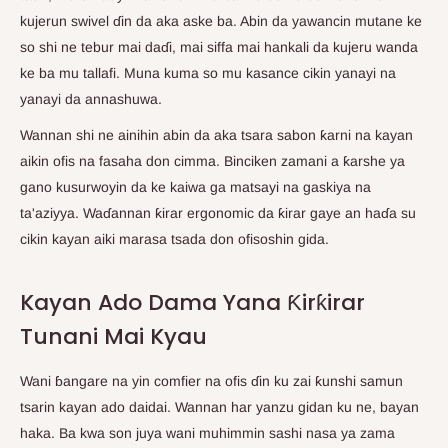
kujerun swivel ɗin da aka aske ba. Abin da yawancin mutane ke
so shi ne tebur mai daɗi, mai siffa mai hankali da kujeru wanda
ke ba mu tallafi. Muna kuma so mu kasance cikin yanayi na
yanayi da annashuwa.
Wannan shi ne ainihin abin da aka tsara sabon ƙarni na kayan
aikin ofis na fasaha don cimma. Binciken zamani a ƙarshe ya
gano kusurwoyin da ke kaiwa ga matsayi na gaskiya na
ta'aziyya. Waɗannan ƙirar ergonomic da ƙirar gaye an haɗa su
cikin kayan aiki marasa tsada don ofisoshin gida.
Kayan Ado Dama Yana Ƙirƙirar
Tunani Mai Kyau
Wani ɓangare na yin comfier na ofis ɗin ku zai ƙunshi samun
tsarin kayan ado daidai. Wannan har yanzu gidan ku ne, bayan
haka. Ba kwa son juya wani muhimmin sashi nasa ya zama