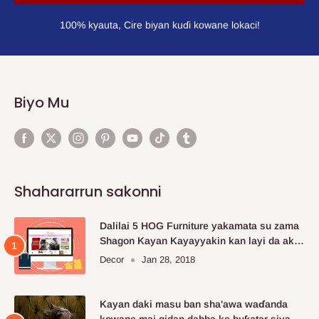
100% kyauta, Cire biyan kuɗi kowane lokaci!
Biyo Mu
Shahararrun sakonni
Dalilai 5 HOG Furniture yakamata su zama
Shagon Kayan Kayayyakin kan layi da aka
fi so.
Decor
Jan 28, 2018
Kayan daki masu ban sha'awa waɗanda