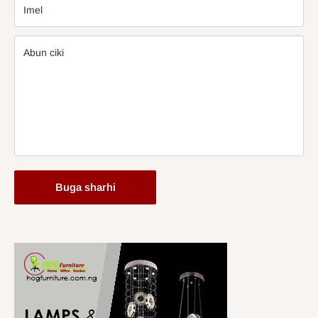
Imel
Abun ciki
Buga sharhi