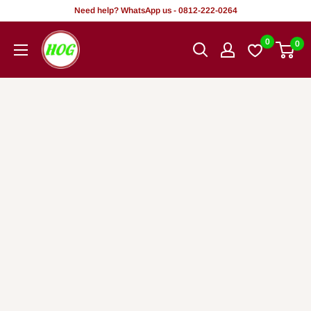
Tsallake
Need help? WhatsApp us - 0812-222-0264
zuwa
HOG
0
0
abun
-
ciki
Home.
Office.
Garden