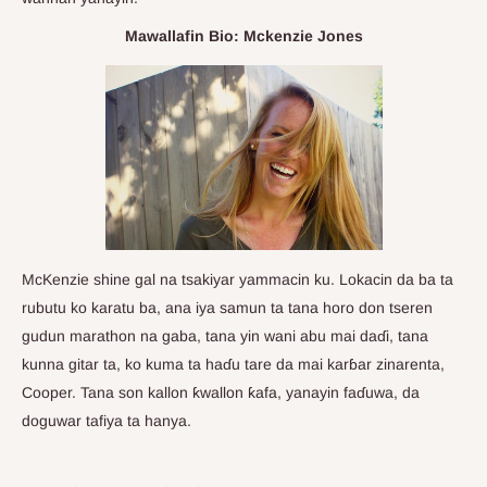
Mawallafin Bio: Mckenzie Jones
McKenzie shine gal na tsakiyar yammacin ku. Lokacin da ba ta
rubutu ko karatu ba, ana iya samun ta tana horo don tseren
gudun marathon na gaba, tana yin wani abu mai daɗi, tana
kunna gitar ta, ko kuma ta haɗu tare da mai karɓar zinarenta,
Cooper. Tana son kallon ƙwallon ƙafa, yanayin faɗuwa, da
doguwar tafiya ta hanya.