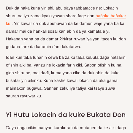
Duk da haka kuna yin shi, abu ɗaya tabbatacce ne: Lokacin
shuru na iya zama kyakkyawan share fage don
haɓaka haɓakar
ku
. Yin kawar da duk abubuwan da ke damun waje yana ba ka
damar mai da hankali sosai kan abin da ya kamata a yi.
Hakanan yana ba da damar ƙirƙirar ruwan 'ya'yan itacen ku don
gudana tare da ƙaramin ɗan dakatarwa.
Idan kun taɓa tunanin cewa ba za ku taɓa kuɓuta daga hatsarin
ofishin aiki ba, yanzu ne lokacin farin ciki. Sabon ofishin ku na
gida shiru ne, mai daɗi, kuma yana cike da duk abin da kuke
buƙatar yin aikinku. Kuna kashe kawai lokacin da aka gama
maimakon bugawa. Sannan zaku iya tafiya kai tsaye zuwa
sauran rayuwar ku.
Yi Hutu Lokacin da kuke Bukata Don
Ɗaya daga cikin manyan kurakuran da mutanen da ke aiki daga