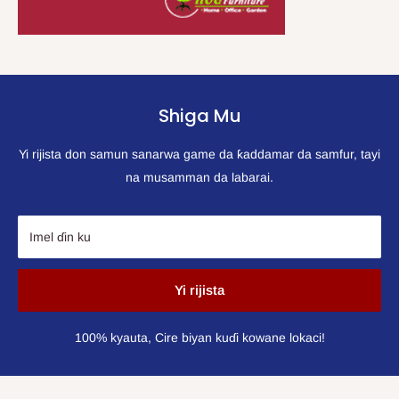
Shiga Mu
Yi rijista don samun sanarwa game da ƙaddamar da samfur, tayi
na musamman da labarai.
Imel ɗin ku
Yi rijista
100% kyauta, Cire biyan kuɗi kowane lokaci!