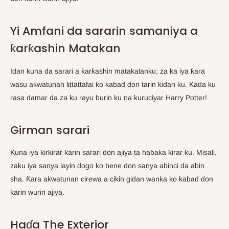
Yi Amfani da sararin samaniya a
ƙarƙashin Matakan
Idan kuna da sarari a ƙarƙashin matakalanku; za ka iya ƙara
wasu akwatunan littattafai ko kabad don tarin kiɗan ku. Kada ku
rasa damar da za ku rayu burin ku na kuruciyar Harry Potter!
Girman sarari
Kuna iya ƙirƙirar ƙarin sarari don ajiya ta haɓaka ƙirar ku. Misali,
zaku iya sanya layin dogo ko bene don sanya abinci da abin
sha. Ƙara akwatunan cirewa a cikin gidan wanka ko kabad don
ƙarin wurin ajiya.
Haɗa The Exterior