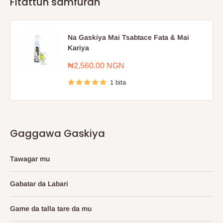
Fitattun samfuran
Na Gaskiya Mai Tsabtace Fata & Mai
Kariya
Farashin
₦2,560.00 NGN
sayarwa
1 bita
Gaggawa Gaskiya
Tawagar mu
Gabatar da Labari
Game da talla tare da mu