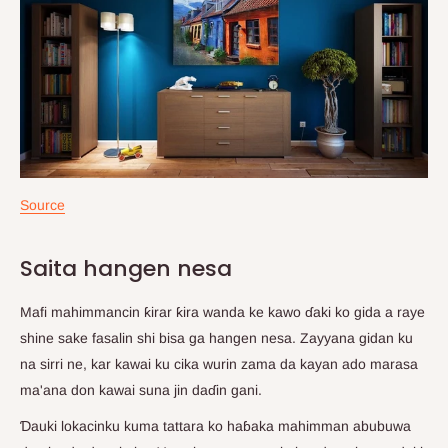
Source
Saita hangen nesa
Mafi mahimmancin ƙirar ƙira wanda ke kawo ɗaki ko gida a raye
shine sake fasalin shi bisa ga hangen nesa. Zayyana gidan ku
na sirri ne, kar kawai ku cika wurin zama da kayan ado marasa
ma'ana don kawai suna jin daɗin gani.
Ɗauki lokacinku kuma tattara ko haɓaka mahimman abubuwa