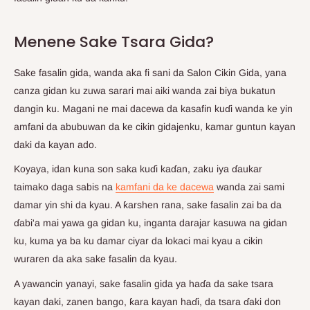
Menene Sake Tsara Gida?
Sake fasalin gida, wanda aka fi sani da Salon Cikin Gida, yana
canza gidan ku zuwa sarari mai aiki wanda zai biya bukatun
dangin ku. Magani ne mai dacewa da kasafin kuɗi wanda ke yin
amfani da abubuwan da ke cikin gidajenku, kamar guntun kayan
daki da kayan ado.
Koyaya, idan kuna son saka kuɗi kaɗan, zaku iya ɗaukar
taimako daga sabis na
kamfani da ke dacewa
wanda zai sami
damar yin shi da kyau. A ƙarshen rana, sake fasalin zai ba da
ɗabi'a mai yawa ga gidan ku, inganta darajar kasuwa na gidan
ku, kuma ya ba ku damar ciyar da lokaci mai kyau a cikin
wuraren da aka sake fasalin da kyau.
A yawancin yanayi, sake fasalin gida ya haɗa da sake tsara
kayan daki, zanen bango, ƙara kayan haɗi, da tsara ɗaki don