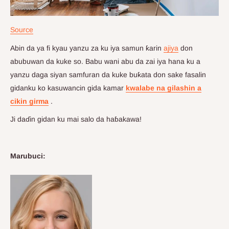
Source
Abin da ya fi kyau yanzu za ku iya samun ƙarin
ajiya
don
abubuwan da kuke so. Babu wani abu da zai iya hana ku a
yanzu daga siyan samfuran da kuke buƙata don sake fasalin
gidanku ko kasuwancin gida kamar
kwalabe na gilashin a
cikin girma
.
Ji daɗin gidan ku mai salo da haɓakawa!
Marubuci: