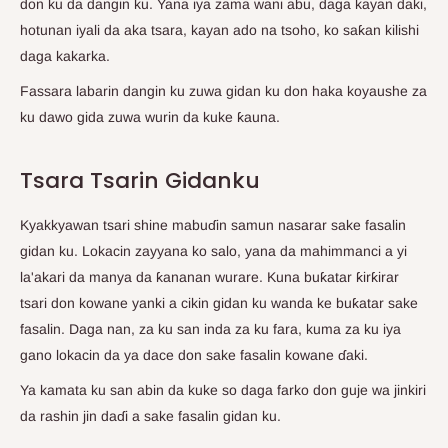
don ku da dangin ku. Yana iya zama wani abu, daga kayan daki,
hotunan iyali da aka tsara, kayan ado na tsoho, ko saƙan kilishi
daga kakarka.
Fassara labarin dangin ku zuwa gidan ku don haka koyaushe za
ku dawo gida zuwa wurin da kuke ƙauna.
Tsara Tsarin Gidanku
Kyakkyawan tsari shine mabuɗin samun nasarar sake fasalin
gidan ku. Lokacin zayyana ko salo, yana da mahimmanci a yi
la'akari da manya da ƙananan wurare. Kuna buƙatar ƙirƙirar
tsari don kowane yanki a cikin gidan ku wanda ke buƙatar sake
fasalin. Daga nan, za ku san inda za ku fara, kuma za ku iya
gano lokacin da ya dace don sake fasalin kowane ɗaki.
Ya kamata ku san abin da kuke so daga farko don guje wa jinkiri
da rashin jin daɗi a sake fasalin gidan ku.