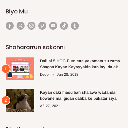
Biyo Mu
Shahararrun sakonni
Dalilai 5 HOG Furniture yakamata su zama
Shagon Kayan Kayayyakin kan layi da aka
fi so.
Decor
Jan 28, 2018
Kayan daki masu ban sha'awa waɗanda
kowane mai gidan dabba ke buƙatar siya
Afi 27, 2021