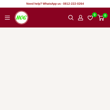
Tsallake
Need help? WhatsApp us - 0812-222-0264
zuwa
HOG
0
0
abun
-
ciki
Home.
Office.
Garden