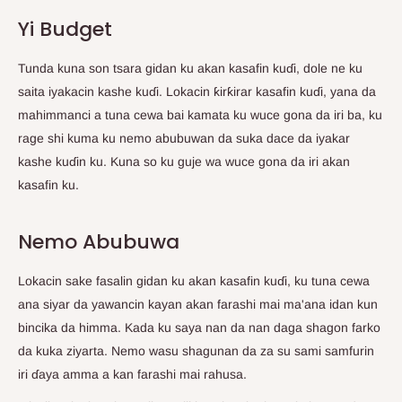
Yi Budget
Tunda kuna son tsara gidan ku akan kasafin kuɗi, dole ne ku
saita iyakacin kashe kuɗi. Lokacin ƙirƙirar kasafin kuɗi, yana da
mahimmanci a tuna cewa bai kamata ku wuce gona da iri ba, ku
rage shi kuma ku nemo abubuwan da suka dace da iyakar
kashe kuɗin ku. Kuna so ku guje wa wuce gona da iri akan
kasafin ku.
Nemo Abubuwa
Lokacin sake fasalin gidan ku akan kasafin kuɗi, ku tuna cewa
ana siyar da yawancin kayan akan farashi mai ma'ana idan kun
bincika da himma. Kada ku saya nan da nan daga shagon farko
da kuka ziyarta. Nemo wasu shagunan da za su sami samfurin
iri ɗaya amma a kan farashi mai rahusa.