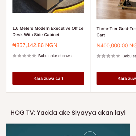
1.6 Meters Modern Executive Office
Three-Tier Gold-To
Desk With Side Cabinet
Cart
Farashin
₦857,142.86 NGN
Farashin
₦400,000.00 N
sayarwa
sayarwa
Babu sake dubawa
Babu s
Ƙara zuwa cart
Ƙara zuw
HOG TV: Yadda ake Siyayya akan layi