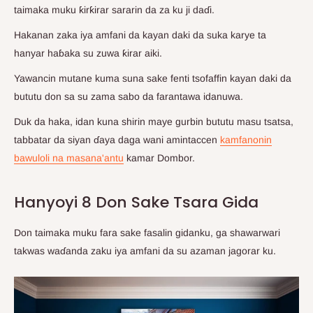
taimaka muku ƙirƙirar sararin da za ku ji daɗi.
Hakanan zaka iya amfani da kayan daki da suka karye ta
hanyar haɓaka su zuwa ƙirar aiki.
Yawancin mutane kuma suna sake fenti tsofaffin kayan daki da
bututu don sa su zama sabo da farantawa idanuwa.
Duk da haka, idan kuna shirin maye gurbin bututu masu tsatsa,
tabbatar da siyan ɗaya daga wani amintaccen
kamfanonin
bawuloli na masana'antu
kamar Dombor.
Hanyoyi 8 Don Sake Tsara Gida
Don taimaka muku fara sake fasalin gidanku, ga shawarwari
takwas waɗanda zaku iya amfani da su azaman jagorar ku.