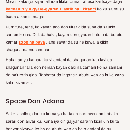
Misali, zaku iya siyan alluran likitanci mai rahusa kai tsaye daga
kamfanin yin gyare-gyaren filastik na likitanci
ko ku sa musu
tsada a kantin magani.
Furniture, fenti, ko kayan ado don ƙirar gida suna da sauƙin
samun ko'ina. Duk da haka, kayan don gyaran bututu da bututu,
kamar
zobe na baya
, ana sayar da su ne kawai a cikin
shaguna na musamman.
Hakanan ya kamata ku yi amfani da shagunan kan layi da
shagunan talla don neman kayan daki na zamani ko na zamani
da na'urorin gida. Tabbatar da ingancin abubuwan da kuka zaɓa
kafin siyan su.
Space Don Adana
Sake fasalin gidan ku kuma ya haɗa da ɓarnawa don haɓaka
sarari don ajiyar ku. Kuna iya cin gajiyar sararin kicin ɗin ku ta
hanyar siyarwa ko ba da abubuwan da ba a amfani da su.