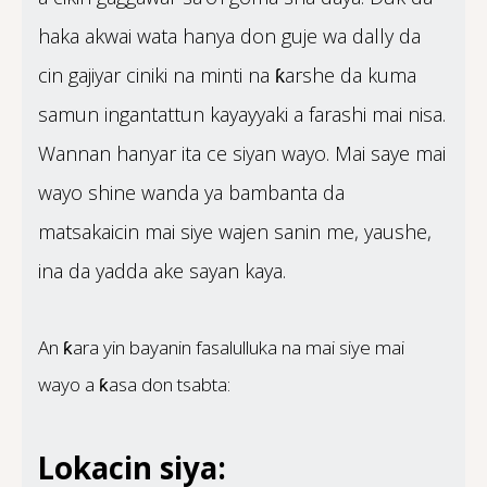
haka akwai wata hanya don guje wa dally da
cin gajiyar ciniki na minti na ƙarshe da kuma
samun ingantattun kayayyaki a farashi mai nisa.
Wannan hanyar ita ce siyan wayo. Mai saye mai
wayo shine wanda ya bambanta da
matsakaicin mai siye wajen sanin me, yaushe,
ina da yadda ake sayan kaya.
An ƙara yin bayanin fasalulluka na mai siye mai
wayo a ƙasa don tsabta:
Lokacin siya: