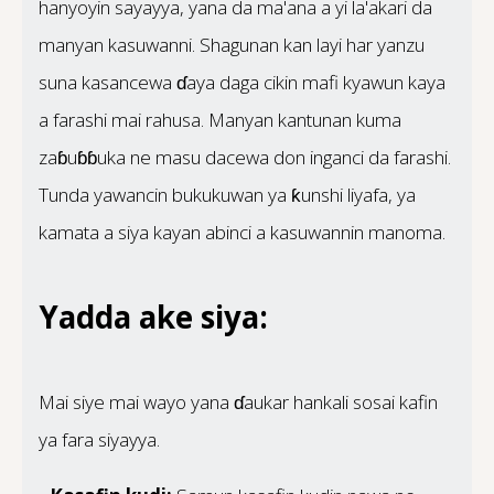
hanyoyin sayayya, yana da ma'ana a yi la'akari da
manyan kasuwanni. Shagunan kan layi har yanzu
suna kasancewa ɗaya daga cikin mafi kyawun kaya
a farashi mai rahusa. Manyan kantunan kuma
zaɓuɓɓuka ne masu dacewa don inganci da farashi.
Tunda yawancin bukukuwan ya ƙunshi liyafa, ya
kamata a siya kayan abinci a kasuwannin manoma.
Yadda ake siya:
Mai siye mai wayo yana ɗaukar hankali sosai kafin
ya fara siyayya.