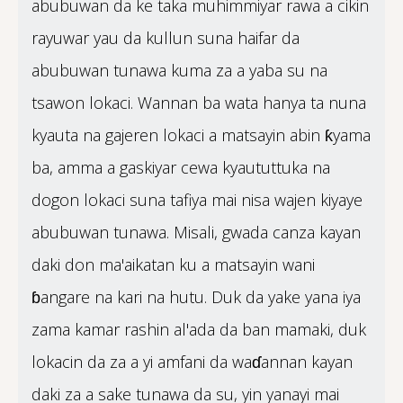
abubuwan da ke taka muhimmiyar rawa a cikin
rayuwar yau da kullun suna haifar da
abubuwan tunawa kuma za a yaba su na
tsawon lokaci. Wannan ba wata hanya ta nuna
kyauta na gajeren lokaci a matsayin abin ƙyama
ba, amma a gaskiyar cewa kyaututtuka na
dogon lokaci suna tafiya mai nisa wajen kiyaye
abubuwan tunawa. Misali, gwada canza kayan
daki don ma'aikatan ku a matsayin wani
ɓangare na kari na hutu. Duk da yake yana iya
zama kamar rashin al'ada da ban mamaki, duk
lokacin da za a yi amfani da waɗannan kayan
daki za a sake tunawa da su, yin yanayi mai