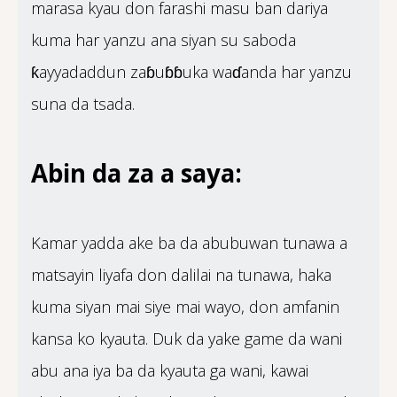
marasa kyau don farashi masu ban dariya
kuma har yanzu ana siyan su saboda
ƙayyadaddun zaɓuɓɓuka waɗanda har yanzu
suna da tsada.
Abin da za a saya:
Kamar yadda ake ba da abubuwan tunawa a
matsayin liyafa don dalilai na tunawa, haka
kuma siyan mai siye mai wayo, don amfanin
kansa ko kyauta. Duk da yake game da wani
abu ana iya ba da kyauta ga wani, kawai