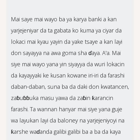
Mai saye mai wayo ba ya karya banki a kan
yarjejeniyar da ta gabata ko kuma ya ciyar da
lokaci mai kyau yayin da yake tsaye a kan layi
don sayayya na awa goma sha ɗaya. A'a. Mai
siye mai wayo yana yin siyayya da wuri lokacin
da kayayyaki ke kusan kowane iri-iri da farashi
daban-daban, suna ba da daki don kwatancen,
zaɓuɓɓuka masu yawa da zaɓin ƙarancin
farashi. Ta wannan hanyar mai siye yana guje
wa layukan layi da baloney na yarjejeniyoyi na
ƙarshe waɗanda galibi galibi ba a ba da kaya