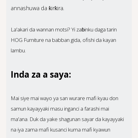
annashuwa da ƙirƙira.
La'akari da wannan motsi? Yi zaɓinku daga tarin
HOG Furniture na babban gida, ofishi da kayan
lambu.
Inda za a saya:
Mai siye mai wayo ya san wurare mafi kyau don
samun kayayyaki masu inganci a farashi mai
ma'ana. Duk da yake shagunan sayar da kayayyaki
na iya zama mafi kusanci kuma mafi kyawun