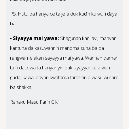
PS: Hutu ba hanya ce ta jefa duk kuɗin ku wuri ɗaya
ba.
- Siyayya mai yawa:
Shagunan kan layi, manyan
kantuna da kasuwannin manoma suna ba da
rangwame akan sayayya mai yawa. Wannan damar
ta fi dacewa ta hanyar yin duk siyayyar ku a wuri
guda, kawai bayan kwatanta farashin a wasu wurare
ba shakka.
Ranaku Masu Farin Ciki!