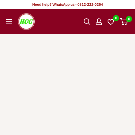
Tsallake
Need help? WhatsApp us - 0812-222-0264
zuwa
HOG
0
0
abun
-
ciki
Home.
Office.
Garden