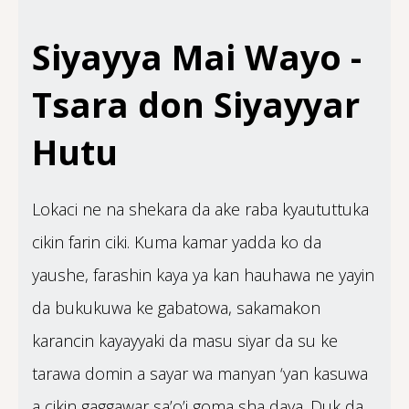
Siyayya Mai Wayo -
Tsara don Siyayyar
Hutu
Lokaci ne na shekara da ake raba kyaututtuka
cikin farin ciki. Kuma kamar yadda ko da
yaushe, farashin kaya ya kan hauhawa ne yayin
da bukukuwa ke gabatowa, sakamakon
karancin kayayyaki da masu siyar da su ke
tarawa domin a sayar wa manyan ‘yan kasuwa
a cikin gaggawar sa’o’i goma sha daya. Duk da