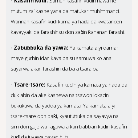
- Kasafin kudi:
Samun kasafin kudin nawa ne
mutum zai kashe yana da matukar muhimmanci.
Wannan kasafin kuɗi kuma ya haɗa da kwatancen
kayayyaki da farashinsu don zaɓin ƙananan farashi.
- Zaɓuɓɓuka da yawa:
Ya kamata a yi damar
maye gurbin idan kaya ba su samuwa ko ana
sayarwa akan farashin da ba a tsara ba.
- Tsare-tsare:
Kasafin kudin ya kamata ya hada da
duk abin da ake kashewa na tsawon lokacin
bukukuwa da yadda ya kamata. Ya kamata a yi
tsare-tsare don baƙi, kyaututtuka da sayayya na
sirri don guje wa raguwa a kan babban kuɗin kasafin
kuɗi da juyawa bayan hutu.